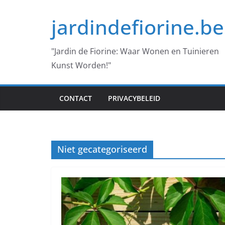
Skip
jardindefiorine.be
to
content
"Jardin de Fiorine: Waar Wonen en Tuinieren
Kunst Worden!"
CONTACT
PRIVACYBELEID
Niet gecategoriseerd